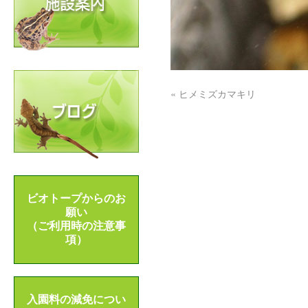
«
ヒメミズカマキリ
ビオトープからのお
願い
（ご利用時の注意事
項）
入園料の減免につい