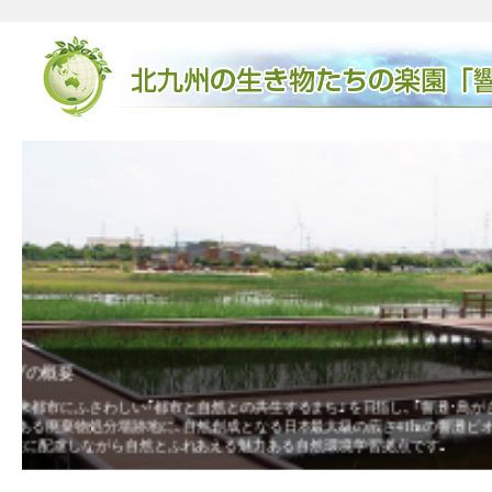
廃棄物埋立地からビオトープになるまで
ます｡その中核的な取組みと
廃棄物の埋め立て後に出来たデコボコの地形が
きた卵がかえり､メダカが誕生したり､ガレキ
ヒなど希少な生物も見られました。