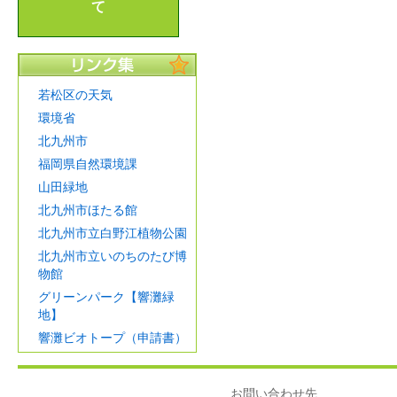
て
若松区の天気
環境省
北九州市
福岡県自然環境課
山田緑地
北九州市ほたる館
北九州市立白野江植物公園
北九州市立いのちのたび博
物館
グリーンパーク【響灘緑
地】
響灘ビオトープ（申請書）
お問い合わせ先