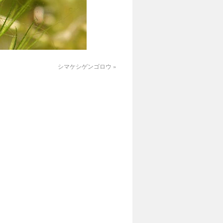
シマケシゲンゴロウ
»