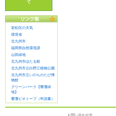
て
若松区の天気
環境省
北九州市
福岡県自然環境課
山田緑地
北九州市ほたる館
北九州市立白野江植物公園
北九州市立いのちのたび博
物館
グリーンパーク【響灘緑
地】
響灘ビオトープ（申請書）
お問い合わせ先