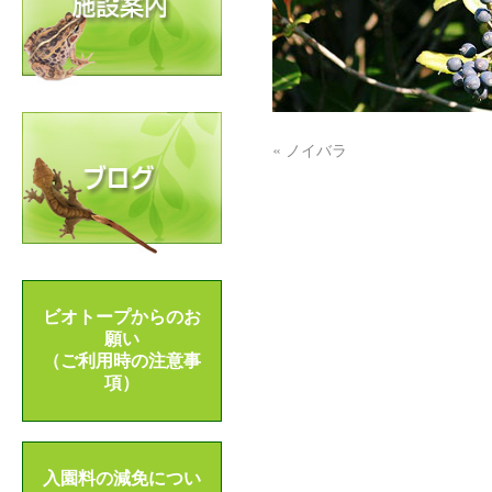
«
ノイバラ
ビオトープからのお
願い
（ご利用時の注意事
項）
入園料の減免につい