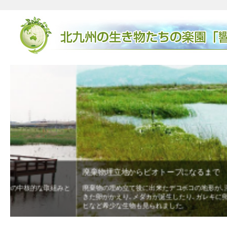
廃棄物埋立地からビオトープになるまで
と
廃棄物の埋め立て後に出来たデコボコの地形が､湿地や淡水池､草原な
きた卵がかえり､メダカが誕生したり､ガレキに卵を産み繋殖するコア
ヒなど希少な生物も見られました。