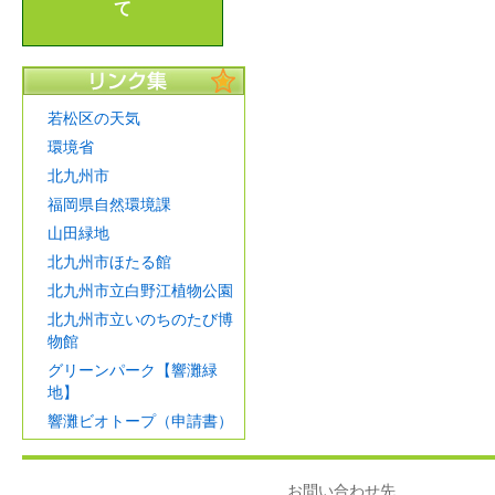
て
若松区の天気
環境省
北九州市
福岡県自然環境課
山田緑地
北九州市ほたる館
北九州市立白野江植物公園
北九州市立いのちのたび博
物館
グリーンパーク【響灘緑
地】
響灘ビオトープ（申請書）
お問い合わせ先