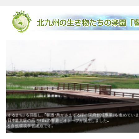
廃棄物埋立地からビオトープになるまで
的な取組みと
廃棄物の埋め立て後に出来たデコボコの地形が､湿地や淡水
きた卵がかえり､メダカが誕生したり､ガレキに卵を産み繋
ヒなど希少な生物も見られました。