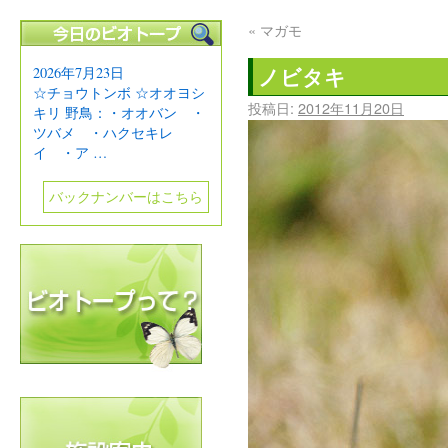
«
マガモ
ノビタキ
2026年7月23日
☆チョウトンボ ☆オオヨシ
投稿日:
2012年11月20日
キリ 野鳥：・オオバン ・
ツバメ ・ハクセキレ
イ ・ア …
バックナンバーはこちら