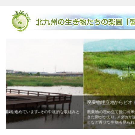
廃棄物埋立地からビオトープになるまで
と
廃棄物の埋め立て後に出来たデコボコの地形が､湿地や淡水池､草原な
きた卵がかえり､メダカが誕生したり､ガレキに卵を産み繋殖するコア
ヒなど希少な生物も見られました。