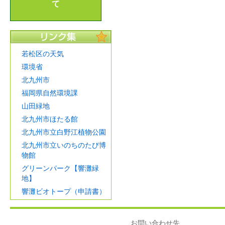
て
若松区の天気
環境省
北九州市
福岡県自然環境課
山田緑地
北九州市ほたる館
北九州市立白野江植物公園
北九州市立いのちのたび博
物館
グリーンパーク【響灘緑
地】
響灘ビオトープ（申請書）
お問い合わせ先