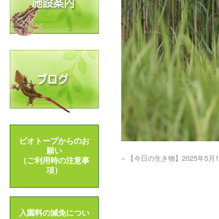
ビオトープからのお
願い
«
【今日の生き物】2025年5月1
（ご利用時の注意事
項）
入園料の減免につい