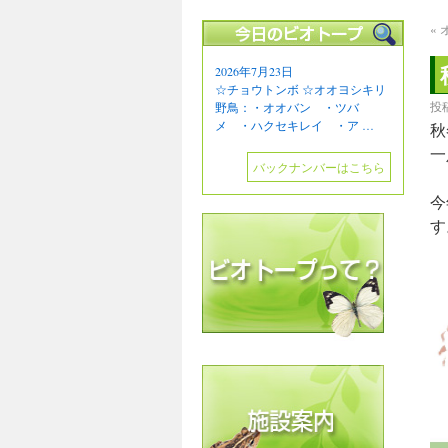
«
2026年7月23日
☆チョウトンボ ☆オオヨシキリ
投
野鳥：・オオバン ・ツバ
メ ・ハクセキレイ ・ア …
秋
一
バックナンバーはこちら
今
す