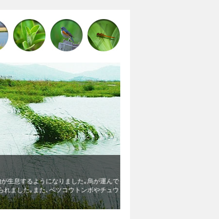
アジアのグリーンショール
が生息するようになりました｡烏が運んで
響灘地区は｢緑の回廊創成事業｣
れました｡また､ベツコウトンボやチュウ
炭素､資源循環､自然共生)が全