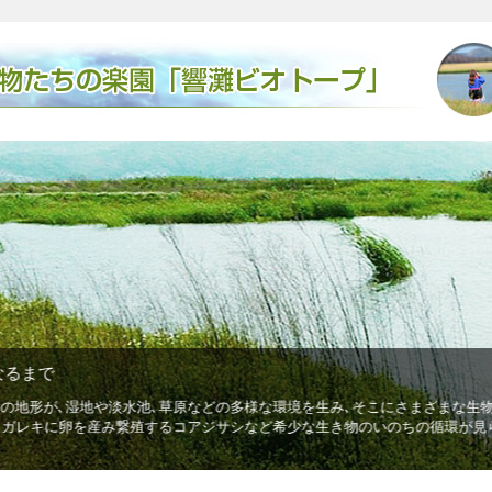
るまで
地形が､湿地や淡水池､草原などの多様な環境を生み､そこにさまざまな生物
ガレキに卵を産み繋殖するコアジサシなど希少な生き物のいのちの循環が見ら