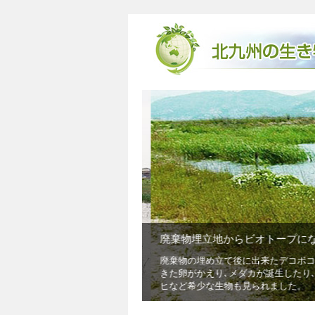
廃棄物埋立地からビオトープにな
めています｡その中核的な取組みと
廃棄物の埋め立て後に出来たデコボコの
きた卵がかえり､メダカが誕生したり､
ヒなど希少な生物も見られました。