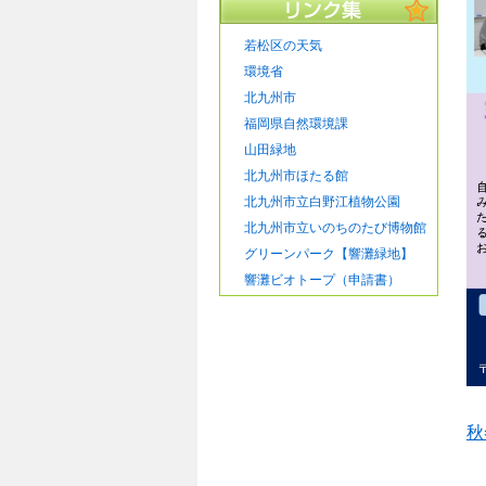
若松区の天気
環境省
北九州市
福岡県自然環境課
山田緑地
北九州市ほたる館
北九州市立白野江植物公園
北九州市立いのちのたび博物館
グリーンパーク【響灘緑地】
響灘ビオトープ（申請書）
秋