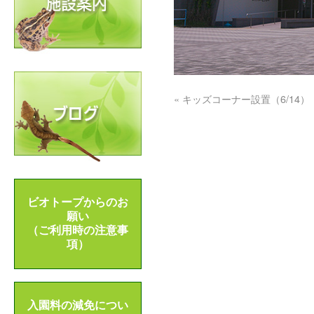
«
キッズコーナー設置（6/14）
ビオトープからのお
願い
（ご利用時の注意事
項）
入園料の減免につい