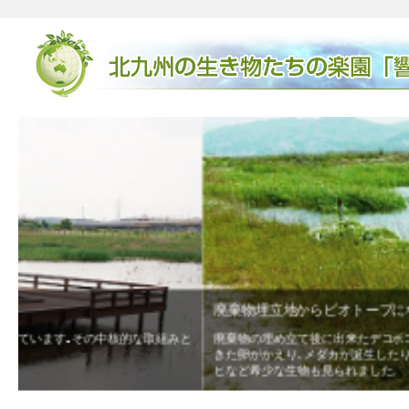
廃棄物埋立地からビオトープになるまで
と
廃棄物の埋め立て後に出来たデコボコの地形が､湿地や淡水池､草原な
きた卵がかえり､メダカが誕生したり､ガレキに卵を産み繋殖するコア
ヒなど希少な生物も見られました。