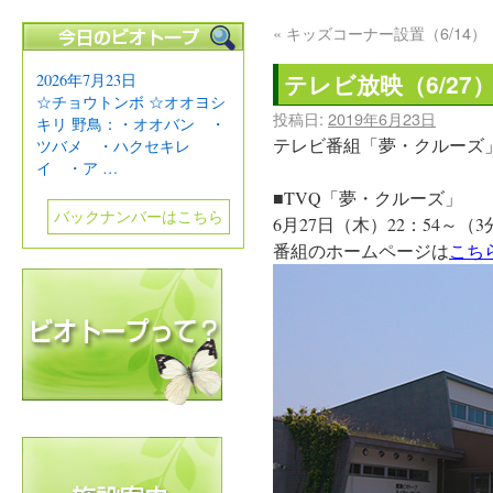
«
キッズコーナー設置（6/14）
テレビ放映（6/27
2026年7月23日
☆チョウトンボ ☆オオヨシ
投稿日:
2019年6月23日
キリ 野鳥：・オオバン ・
テレビ番組「夢・クルーズ
ツバメ ・ハクセキレ
イ ・ア …
■TVQ「夢・クルーズ」
バックナンバーはこちら
6月27日（木）22：54～（
番組のホームページは
こち