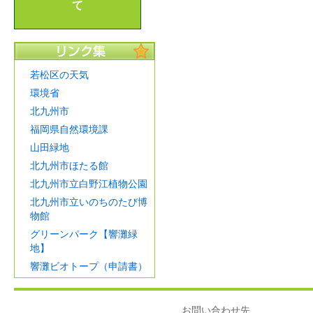
て
若松区の天気
環境省
北九州市
福岡県自然環境課
山田緑地
北九州市ほたる館
北九州市立白野江植物公園
北九州市立いのちのたび博
物館
グリーンパーク【響灘緑
地】
響灘ビオトープ（申請書）
お問い合わせ先