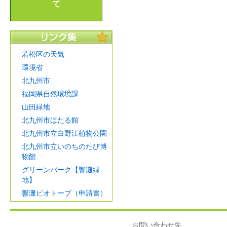
て
若松区の天気
環境省
北九州市
福岡県自然環境課
山田緑地
北九州市ほたる館
北九州市立白野江植物公園
北九州市立いのちのたび博
物館
グリーンパーク【響灘緑
地】
響灘ビオトープ（申請書）
お問い合わせ先