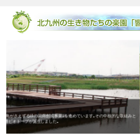
廃棄物埋立地からビオトープになるまで
な取組みと
廃棄物の埋め立て後に出来たデコボコの地形が､湿地や淡水池
きた卵がかえり､メダカが誕生したり､ガレキに卵を産み繋殖
ヒなど希少な生物も見られました。