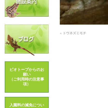
«
トウネズミモチ
ビオトープからのお
願い
（ご利用時の注意事
項）
入園料の減免につい