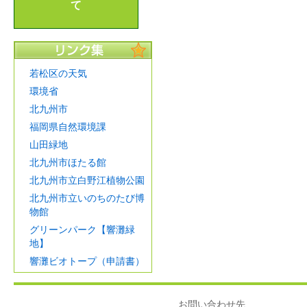
て
若松区の天気
環境省
北九州市
福岡県自然環境課
山田緑地
北九州市ほたる館
北九州市立白野江植物公園
北九州市立いのちのたび博
物館
グリーンパーク【響灘緑
地】
響灘ビオトープ（申請書）
お問い合わせ先