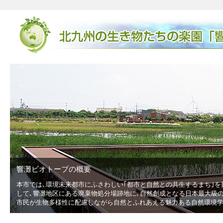
響灘ビオトープの概要
本市では､環境未来都市にふさわしい｢都市と自然との共生するまち｣を目指
して､響灘地区にある廃棄物処分場跡地に､自然創成となる日本最大級の広さ
市民が生物多様性に配慮しながら自然とふれあえる魅力ある自然環境学習