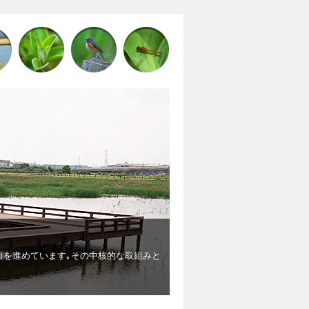
棄物埋立地からビオトープになるまで
棄物の埋め立て後に出来たデコボコの地形が､湿地や淡水池､草原などの多様
た卵がかえり､メダカが誕生したり､ガレキに卵を産み繋殖するコアジサシな
など希少な生物も見られました。