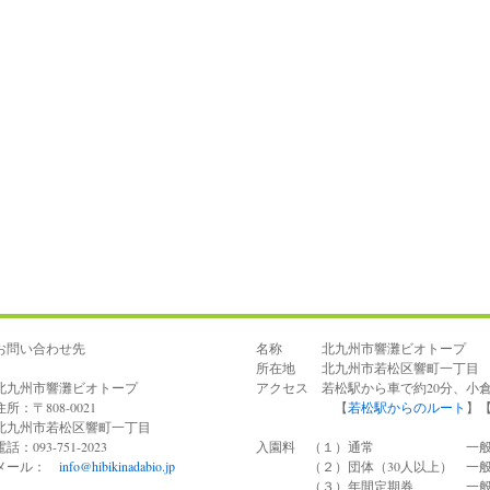
お問い合わせ先
名称 北九州市響灘ビオトープ
所在地 北九州市若松区響町一丁目 電話 0
北九州市響灘ビオトープ
アクセス 若松駅から車で約20分、小
住所：〒808-0021
【
若松駅からのルート
】
北九州市若松区響町一丁目
電話：093-751-2023
入園料 （１）通常 一般100
メール：
info@hibikinadabio.jp
（２）団体（30人以上） 一般7
（３）年間定期券 一般40