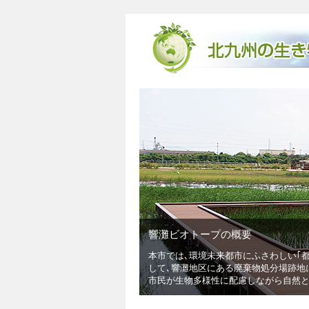
トープの概要
環境未来都市にふさわしい｢都市と自然との共生するまち｣を目指し､｢響灘･
地区にある廃棄物処分場跡地に､自然創成となる日本最大級の広さ41haの響
物多様性に配慮しながら自然とふれあえる魅力ある自然環境学習拠点です｡