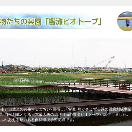
廃
鳥がさえずる緑の回廊創成事業｣を進めています｡その中核的な取組みと
廃
灘ビオトープが誕生しました｡
き
ヒ