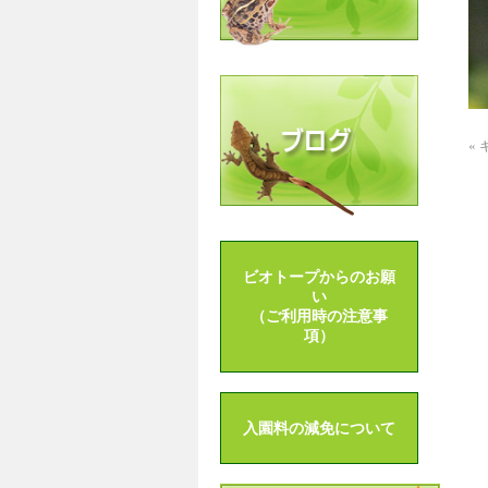
«
ビオトープからのお願
い
（ご利用時の注意事
項）
入園料の減免について