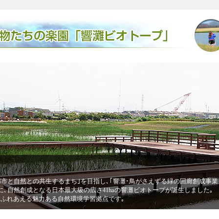
生するまち｣を目指し､｢響灘･鳥がさえずる緑の回廊創成事業｣を進めていま
る日本最大級の広さ41haの響灘ビオトープが誕生しました｡
ある自然環境学習拠点です｡