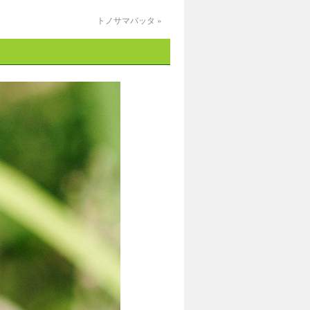
トノサマバッタ
»