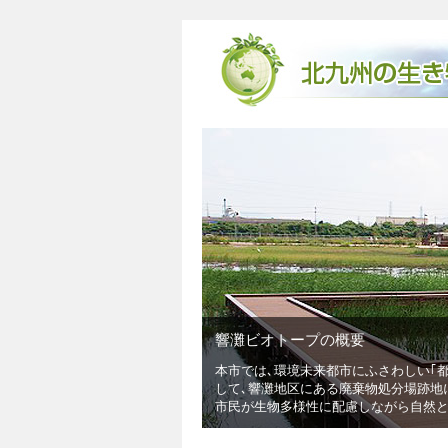
響灘ビオトープの概要
本市では､環境未来都市にふさわしい｢都市と自然との共
られる3要素(低
して､響灘地区にある廃棄物処分場跡地に､自然創成とな
市民が生物多様性に配慮しながら自然とふれあえる魅力