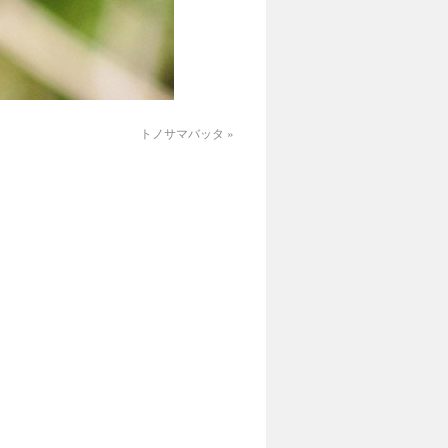
トノサマバッタ
»