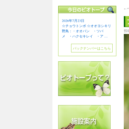
«
2026年7月23日
☆チョウトンボ ☆オオヨシキリ
投
野鳥：・オオバン ・ツバ
メ ・ハクセキレイ ・ア …
バックナンバーはこちら