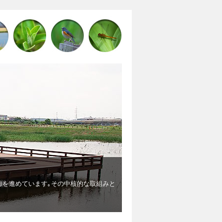
廃棄物埋立地からビオトープになるまで
す｡その中核的な取組みと
廃棄物の埋め立て後に出来たデコボコの地形が
きた卵がかえり､メダカが誕生したり､ガレキ
ヒなど希少な生物も見られました。