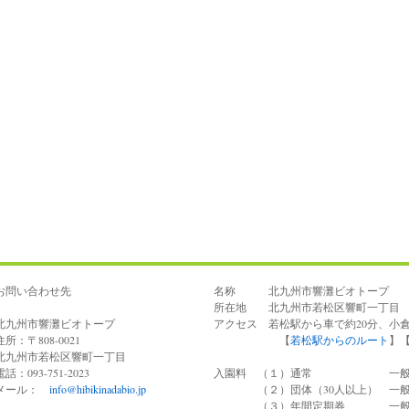
お問い合わせ先
名称 北九州市響灘ビオトープ
所在地 北九州市若松区響町一丁目 電話 0
北九州市響灘ビオトープ
アクセス 若松駅から車で約20分、小
住所：〒808-0021
【
若松駅からのルート
】
北九州市若松区響町一丁目
電話：093-751-2023
入園料 （１）通常 一般100
メール：
info@hibikinadabio.jp
（２）団体（30人以上） 一般7
（３）年間定期券 一般40