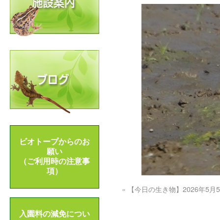
ビオトープからのお
願い
（ご利用時の注意事
項）
«
【今日の生き物】2026年5月
入園料の減免につい