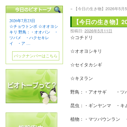
«
【今日の生き物】2026年5月
【今日の生き物】20
2026年7月23日
☆チョウトンボ ☆オオヨシ
投稿日:
2026年5月11日
キリ 野鳥：・オオバン ・
☆コチドリ
ツバメ ・ハクセキレ
イ ・ア …
☆オオヨシキリ
バックナンバーはこちら
☆セイタカシギ
☆キヌラン
野鳥：・アオサギ ・ツ
昆虫：・ギンヤンマ ・キ
植物：・マツバウンラン 