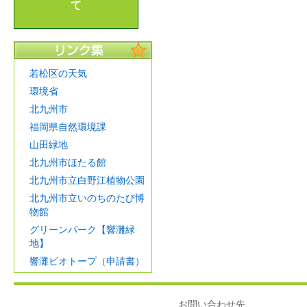
て
若松区の天気
環境省
北九州市
福岡県自然環境課
山田緑地
北九州市ほたる館
北九州市立白野江植物公園
北九州市立いのちのたび博
物館
グリーンパーク【響灘緑
地】
響灘ビオトープ（申請書）
お問い合わせ先