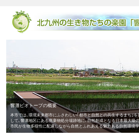
響灘ビオトープの概要
本市では､環境未来都市にふさわしい｢都市と自然との共生するまち｣を
低
して､響灘地区にある廃棄物処分場跡地に､自然創成となる日本最大級の広
市民が生物多様性に配慮しながら自然とふれあえる魅力ある自然環境学