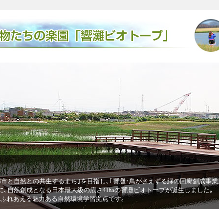
廃
鳥がさえずる緑の回廊創成事業｣を進めています｡その中核的な取組みと
廃
灘ビオトープが誕生しました｡
き
ヒ