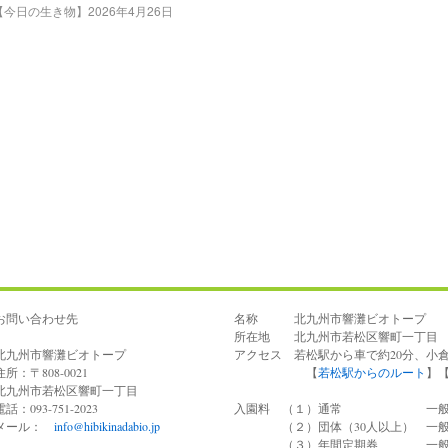
【今日の生き物】2026年4月26日
お問い合わせ先
名称 北九州市響灘ビオトープ
所在地 北九州市若松区響町一丁目 電話 0
北九州市響灘ビオトープ
アクセス 若松駅から車で約20分、小
住所：〒808-0021
【
若松駅からのルート
】
北九州市若松区響町一丁目
電話：093-751-2023
入園料 （１）通常 一般100
メール：
info@hibikinadabio.jp
（２）団体（30人以上） 一般7
（３）年間定期券 一般40