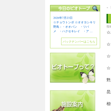
«
2026年7月23日
☆チョウトンボ ☆オオヨシキリ
投
野鳥：・オオバン ・ツバ
メ ・ハクセキレイ ・ア …
☆
バックナンバーはこちら
☆
☆
☆
野
昆
植