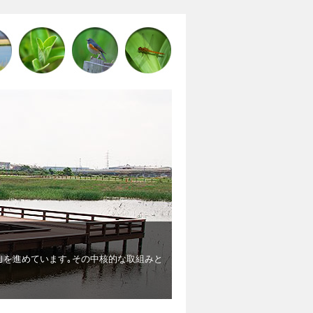
棄物埋立地からビオトープになるまで
棄物の埋め立て後に出来たデコボコの地形が､湿地や淡水池､草原などの多様
た卵がかえり､メダカが誕生したり､ガレキに卵を産み繋殖するコアジサシな
など希少な生物も見られました。