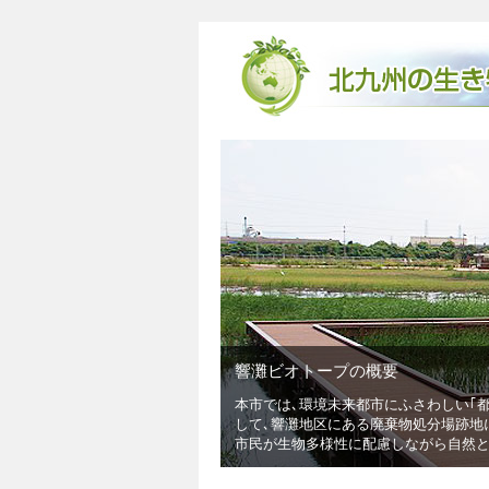
トープの概要
環境未来都市にふさわしい｢都市と自然との共生するまち｣を目指し､｢響灘･
地区にある廃棄物処分場跡地に､自然創成となる日本最大級の広さ41haの響
物多様性に配慮しながら自然とふれあえる魅力ある自然環境学習拠点です｡