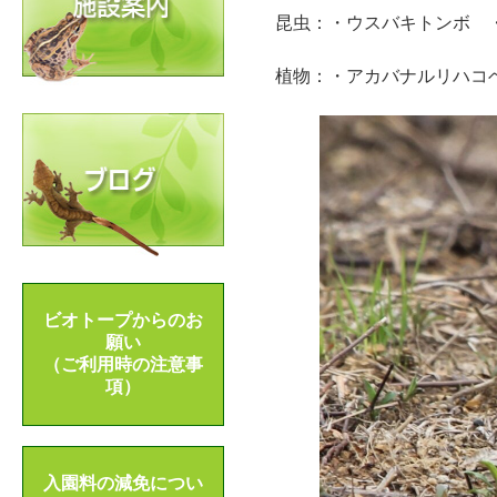
昆虫：・ウスバキトンボ 
植物：・アカバナルリハコ
ビオトープからのお
願い
（ご利用時の注意事
項）
入園料の減免につい