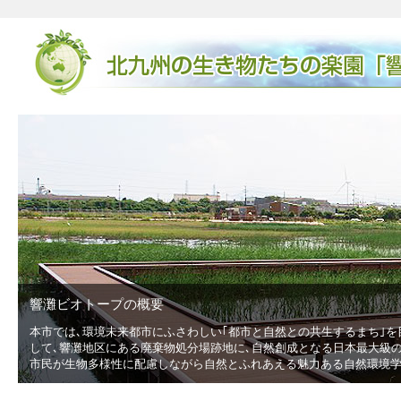
響灘ビオトープの概要
本市では､環境未来都市にふさわしい｢都市と自然との共生するまち｣を
低
して､響灘地区にある廃棄物処分場跡地に､自然創成となる日本最大級の広
市民が生物多様性に配慮しながら自然とふれあえる魅力ある自然環境学