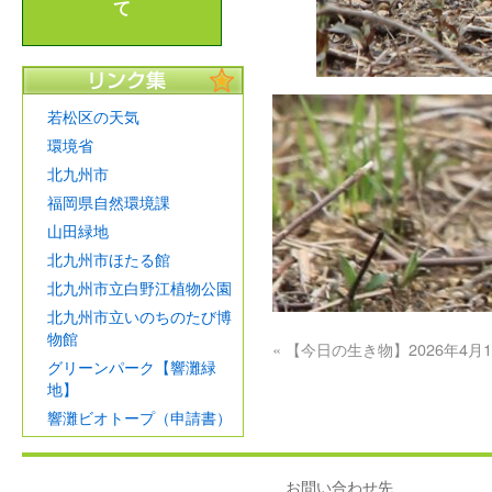
て
若松区の天気
環境省
北九州市
福岡県自然環境課
山田緑地
北九州市ほたる館
北九州市立白野江植物公園
北九州市立いのちのたび博
物館
«
【今日の生き物】2026年4月1
グリーンパーク【響灘緑
地】
響灘ビオトープ（申請書）
お問い合わせ先