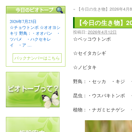
«
【今日の生き物】2026年4月
【今日の生き物】20
2026年7月23日
☆チョウトンボ ☆オオヨシ
投稿日:
2026年4月12日
キリ 野鳥：・オオバン ・
☆ベッコウトンボ
ツバメ ・ハクセキレ
イ ・ア …
☆セイタカシギ
バックナンバーはこちら
☆ノビタキ
野鳥：・セッカ ・キジ 
昆虫：・ウスバキトンボ 
植物：・ナガミヒナゲシ 