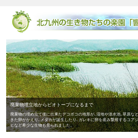
廃棄物埋立地からビオトープになるまで
と
廃棄物の埋め立て後に出来たデコボコの地形が､湿地や淡水池､草原な
きた卵がかえり､メダカが誕生したり､ガレキに卵を産み繋殖するコア
ヒなど希少な生物も見られました。