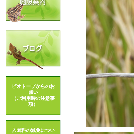
ビオトープからのお
願い
（ご利用時の注意事
項）
入園料の減免につい