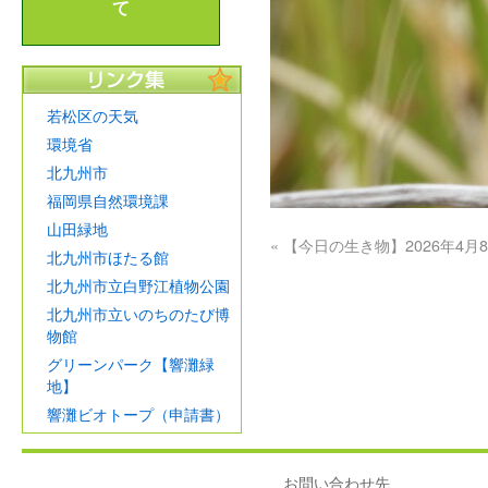
て
若松区の天気
環境省
北九州市
福岡県自然環境課
山田緑地
«
【今日の生き物】2026年4月
北九州市ほたる館
北九州市立白野江植物公園
北九州市立いのちのたび博
物館
グリーンパーク【響灘緑
地】
響灘ビオトープ（申請書）
お問い合わせ先