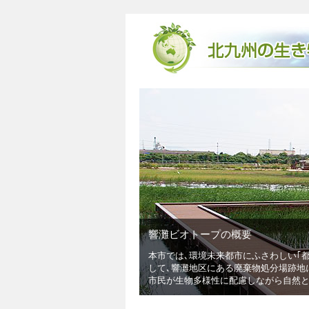
プの概要
未来都市にふさわしい｢都市と自然との共生するまち｣を目指し､｢響灘･鳥がさ
ある廃棄物処分場跡地に､自然創成となる日本最大級の広さ41haの響灘ビオ
性に配慮しながら自然とふれあえる魅力ある自然環境学習拠点です｡