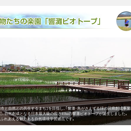
廃棄物
えずる緑の回廊創成事業｣を進めています｡その中核的な取組みと
廃棄物の
トープが誕生しました｡
きた卵が
ヒなど希