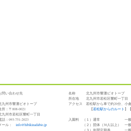
お問い合わせ先
名称 北九州市響灘ビオトープ
所在地 北九州市若松区響町一丁目 電話 0
北九州市響灘ビオトープ
アクセス 若松駅から車で約20分、小
住所：〒808-0021
【
若松駅からのルート
】
北九州市若松区響町一丁目
電話：093-751-2023
入園料 （１）通常 一般100
メール：
info@hibikinadabio.jp
（２）団体（30人以上） 一般7
（３）年間定期券 一般40