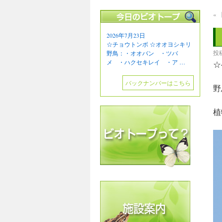
«
2026年7月23日
☆チョウトンボ ☆オオヨシキリ
投
野鳥：・オオバン ・ツバ
メ ・ハクセキレイ ・ア …
☆
バックナンバーはこちら
野
植