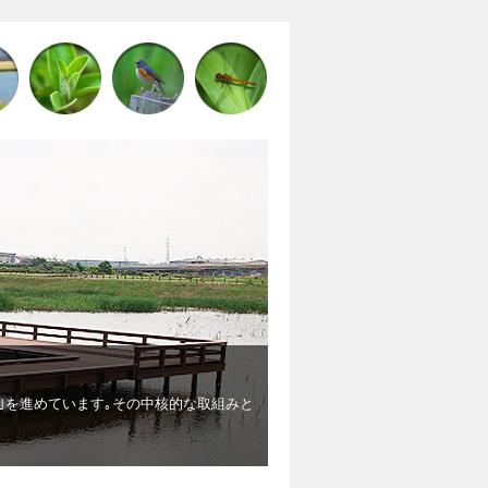
埋立地からビオトープになるまで
埋め立て後に出来たデコボコの地形が､湿地や淡水池､草原などの多様な環境
かえり､メダカが誕生したり､ガレキに卵を産み繋殖するコアジサシなど希少
少な生物も見られました。