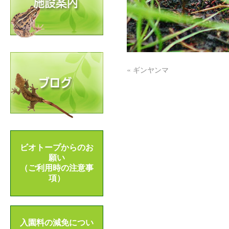
«
ギンヤンマ
ビオトープからのお
願い
（ご利用時の注意事
項）
入園料の減免につい