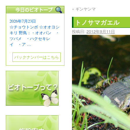
«
ギンヤンマ
トノサマガエル
2026年7月23日
☆チョウトンボ ☆オオヨシ
投稿日:
2012年9月11日
キリ 野鳥：・オオバン ・
ツバメ ・ハクセキレ
イ ・ア …
バックナンバーはこちら