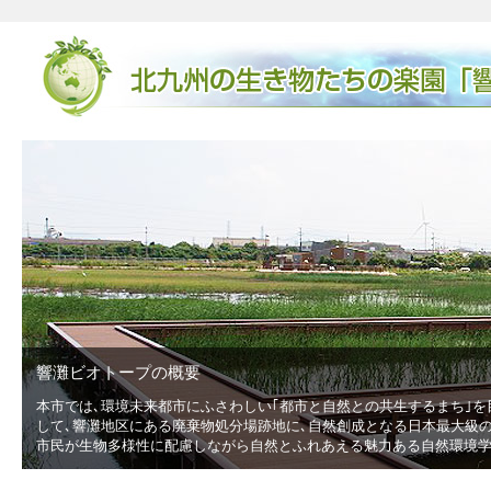
響灘ビオトープの概要
本市では､環境未来都市にふさわしい｢都市と自然との共生するまち｣を
低
して､響灘地区にある廃棄物処分場跡地に､自然創成となる日本最大級の広
市民が生物多様性に配慮しながら自然とふれあえる魅力ある自然環境学