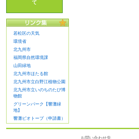
て
若松区の天気
環境省
北九州市
福岡県自然環境課
山田緑地
北九州市ほたる館
北九州市立白野江植物公園
北九州市立いのちのたび博
物館
グリーンパーク【響灘緑
地】
響灘ビオトープ（申請書）
お問い合わせ先