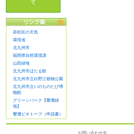
て
若松区の天気
環境省
北九州市
福岡県自然環境課
山田緑地
北九州市ほたる館
北九州市立白野江植物公園
北九州市立いのちのたび博
物館
グリーンパーク【響灘緑
地】
響灘ビオトープ（申請書）
お問い合わせ先