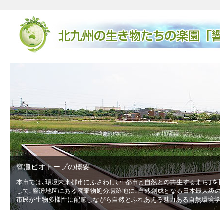
響灘ビオトープの概要
本市では､環境未来都市にふさわしい｢都市と自然との共生するまち｣を
低
して､響灘地区にある廃棄物処分場跡地に､自然創成となる日本最大級の広
市民が生物多様性に配慮しながら自然とふれあえる魅力ある自然環境学