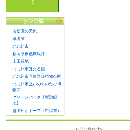
て
若松区の天気
環境省
北九州市
福岡県自然環境課
山田緑地
北九州市ほたる館
北九州市立白野江植物公園
北九州市立いのちのたび博
物館
グリーンパーク【響灘緑
地】
響灘ビオトープ（申請書）
お問い合わせ先