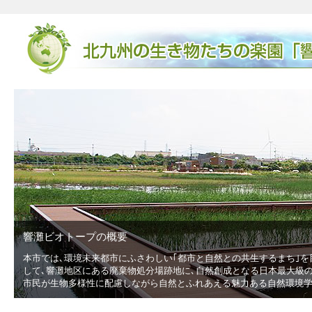
響灘ビオトープの概要
本市では､環境未来都市にふさわしい｢都市と自然との共生するまち｣を
低
して､響灘地区にある廃棄物処分場跡地に､自然創成となる日本最大級の広
市民が生物多様性に配慮しながら自然とふれあえる魅力ある自然環境学