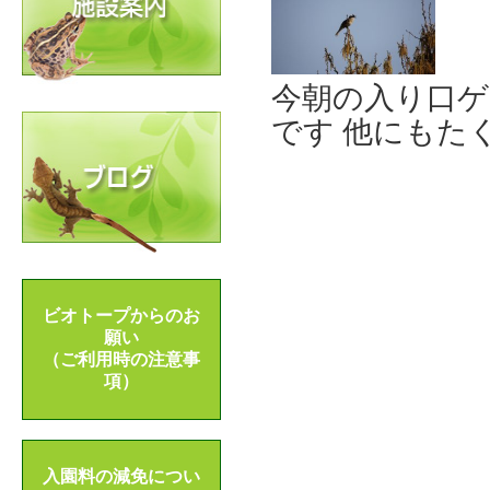
今朝の入り口ゲ
です 他にもた
ビオトープからのお
願い
（ご利用時の注意事
項）
入園料の減免につい