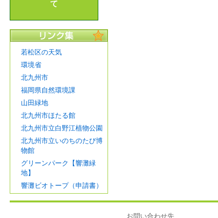
て
若松区の天気
環境省
北九州市
福岡県自然環境課
山田緑地
北九州市ほたる館
北九州市立白野江植物公園
北九州市立いのちのたび博
物館
グリーンパーク【響灘緑
地】
響灘ビオトープ（申請書）
お問い合わせ先