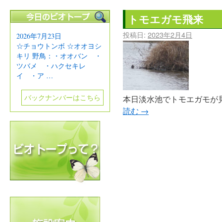
トモエガモ飛来
投稿日:
2023年2月4日
2026年7月23日
☆チョウトンボ ☆オオヨシ
キリ 野鳥：・オオバン ・
ツバメ ・ハクセキレ
イ ・ア …
バックナンバーはこちら
本日淡水池でトモエガモが
読む
→