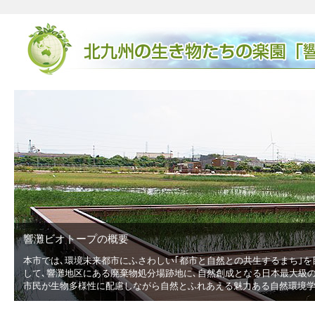
響灘ビオトープの概要
本市では､環境未来都市にふさわしい｢都市と自然との共生するまち｣を
低
して､響灘地区にある廃棄物処分場跡地に､自然創成となる日本最大級の広
市民が生物多様性に配慮しながら自然とふれあえる魅力ある自然環境学