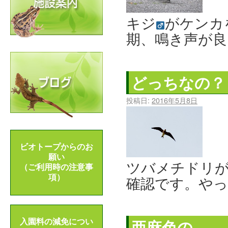
キジ
がケンカ
期、鳴き声が良
どっちなの？
投稿日:
2016年5月8日
ビオトープからのお
願い
ツバメチドリが
（ご利用時の注意事
項）
確認です。や
亜麻色の。
入園料の減免につい