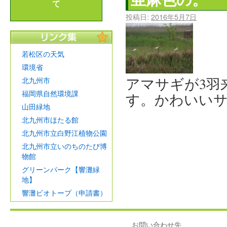
て
投稿日:
2016年5月7日
若松区の天気
環境省
アマサギが3羽
北九州市
福岡県自然環境課
す。かわいい
山田緑地
北九州市ほたる館
北九州市立白野江植物公園
北九州市立いのちのたび博
物館
グリーンパーク【響灘緑
地】
響灘ビオトープ（申請書）
お問い合わせ先