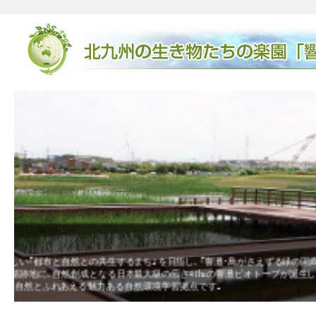
廃棄物埋立地からビオトープになるまで
その中核的な取組みと
廃棄物の埋め立て後に出来たデコボコの地形が､湿地
きた卵がかえり､メダカが誕生したり､ガレキに卵を
ヒなど希少な生物も見られました。