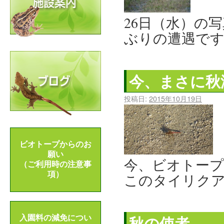
26日（水）の
ぶりの遭遇です
今、まさに秋
投稿日:
2015年10月19日
ビオトープからのお
願い
今、ビオトープ
（ご利用時の注意事
項）
このタイリクア
秋の使者。
入園料の減免につい