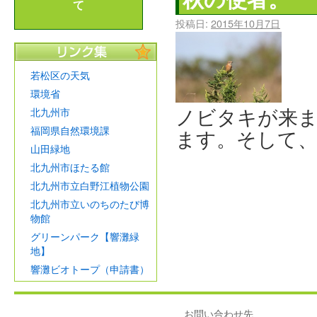
て
投稿日:
2015年10月7日
若松区の天気
環境省
ノビタキが来ま
北九州市
福岡県自然環境課
ます。そして、
山田緑地
北九州市ほたる館
北九州市立白野江植物公園
北九州市立いのちのたび博
物館
グリーンパーク【響灘緑
地】
響灘ビオトープ（申請書）
お問い合わせ先