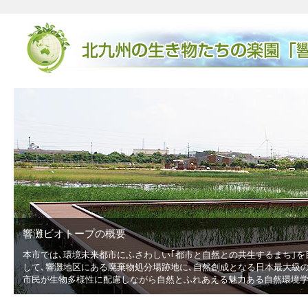
響灘ビオトープの概要
本市では､環境未来都市にふさわしい｢都市と自然との共生するまち｣を
低
して､響灘地区にある廃棄物処分場跡地に､自然創成となる日本最大級の広
市民が生物多様性に配慮しながら自然とふれあえる魅力ある自然環境学