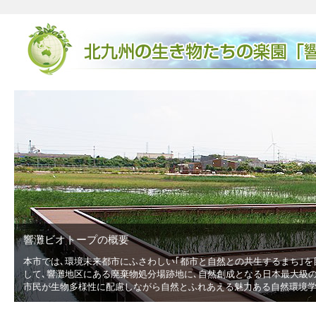
響灘ビオトープの概要
本市では､環境未来都市にふさわしい｢都市と自然との共生するまち｣を
低
して､響灘地区にある廃棄物処分場跡地に､自然創成となる日本最大級の広
市民が生物多様性に配慮しながら自然とふれあえる魅力ある自然環境学