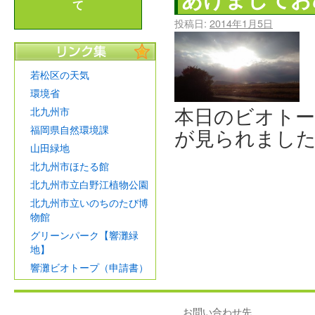
て
投稿日:
2014年1月5日
若松区の天気
環境省
本日のビオト
北九州市
福岡県自然環境課
が見られました
山田緑地
北九州市ほたる館
北九州市立白野江植物公園
北九州市立いのちのたび博
物館
グリーンパーク【響灘緑
地】
響灘ビオトープ（申請書）
お問い合わせ先