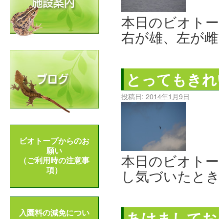
本日のビオト
右が雄、左が雌
とってもきれ
投稿日:
2014年1月9日
ビオトープからのお
願い
本日のビオトー
（ご利用時の注意事
項）
し気づいたとき
あけましてお
入園料の減免につい